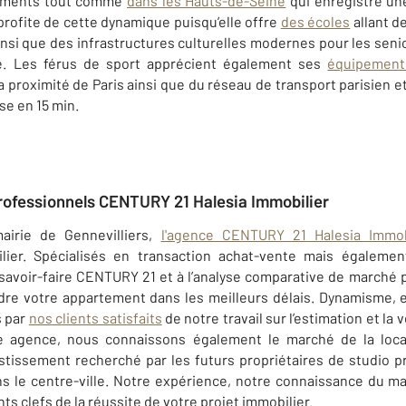
tements tout comme
dans les Hauts-de-Seine
qui enregistre un
rofite de cette dynamique puisqu’elle offre
des écoles
allant d
ainsi que des infrastructures culturelles modernes pour les seni
e.
Les férus de sport apprécient également ses
équipements
a proximité de Paris ainsi que du réseau de transport parisien e
se en 15 min.
professionnels CENTURY 21 Halesia Immobilier
airie de Gennevilliers,
l'agence CENTURY 21 Halesia Immob
ilier. Spécialisés en transaction achat-vente mais égalemen
savoir-faire CENTURY 21 et à l’analyse comparative de marché 
endre votre appartement dans les meilleurs délais. Dynamisme, 
s par
nos clients satisfaits
de notre travail sur l’estimation et la
re agence, nous connaissons également le marché de la loca
tissement recherché par les futurs propriétaires de studio 
ns le centre-ville. Notre expérience, notre connaissance du 
s clefs de la réussite de votre projet immobilier.